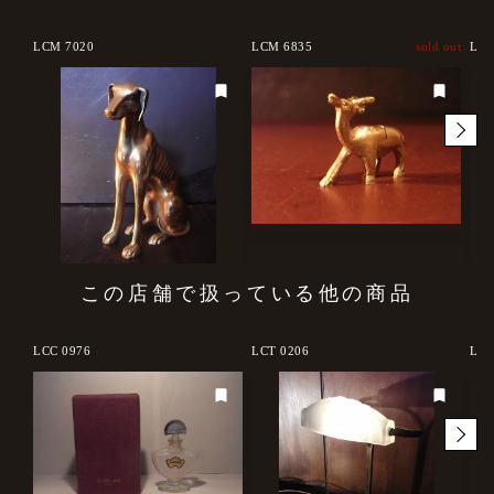
LCM 7020
LCM 6835
sold out
LCM
この店舗で扱っている他の商品
d out
LCC 0976
LCT 0206
LCM