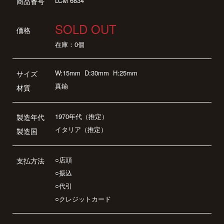
LCM 6834
商品番号
SOLD OUT
価格
在庫：0個
W:15mm
D:30mm
H:25mm
サイズ
真鍮
材質
1970年代（推定）
製造年代
イタリア（推定）
製造国
○店頭
支払方法
○振込
○代引
○クレジットカード