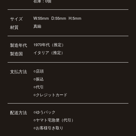
在庫：0個
W:55mm
D:55mm
H:5mm
サイズ
真鍮
材質
1970年代（推定）
製造年代
イタリア（推定）
製造国
○店頭
支払方法
○振込
○代引
○クレジットカード
○ゆうパック
配送方法
○ヤマト宅急便（代引）
○お客様引き取り