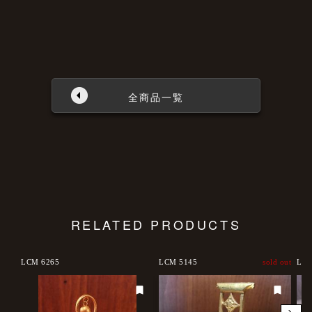
全商品一覧
RELATED PRODUCTS
LCM 6265
LCM 5145
sold out
LCM