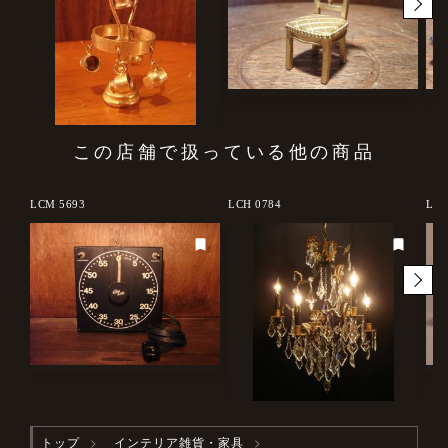
この店舗で扱っている他の商品
LCM 5693
LCH 0784
LCC
トップ
インテリア雑貨・家具