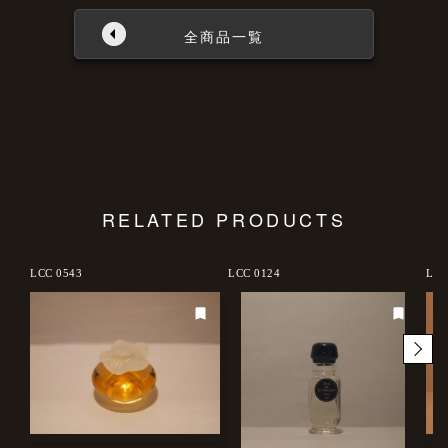
全商品一覧
RELATED PRODUCTS
LCC 0543
LCC 0124
LCC