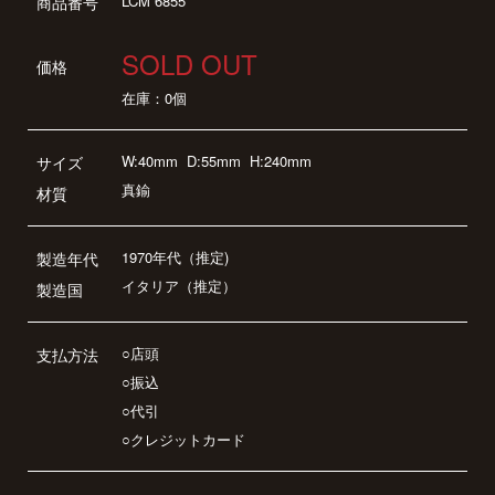
LCM 6855
商品番号
SOLD OUT
価格
在庫：0個
W:40mm
D:55mm
H:240mm
サイズ
真鍮
材質
1970年代（推定)
製造年代
イタリア（推定）
製造国
○店頭
支払方法
○振込
○代引
○クレジットカード