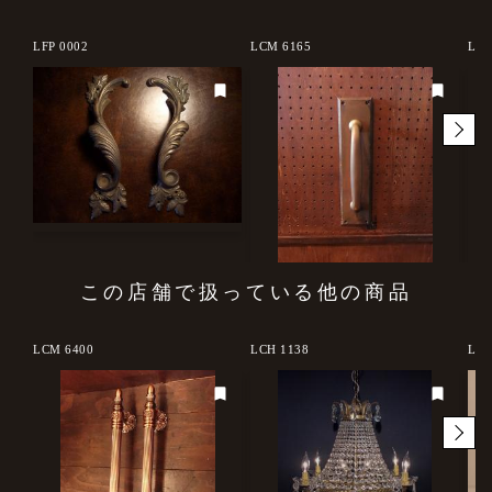
LFP 0002
LCM 6165
LCM
この店舗で扱っている他の商品
d out
LCM 6400
LCH 1138
LCC