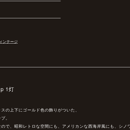
ィンテージ
mp 1灯
ラスの上下にゴールド色の飾りがついた、
ンプ。
なので、昭和レトロな空間にも、アメリカンな西海岸風にも、シノ