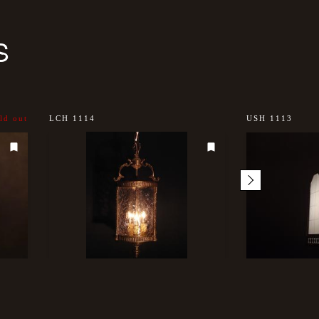
S
ld out
LCH 1114
USH 1113