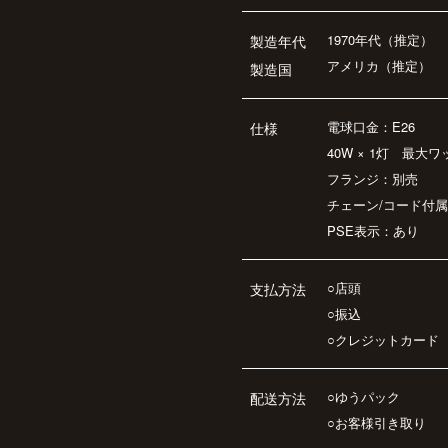
1970年代（推定）
製造年代
アメリカ（推定）
製造国
電球口金：E26
仕様
40W × 1灯 最大ワ
フランジ：別売
チェーン/コード付属
PSE表示：あり
○店頭
支払方法
○振込
○クレジットカード
○ゆうパック
配送方法
○お客様引き取り