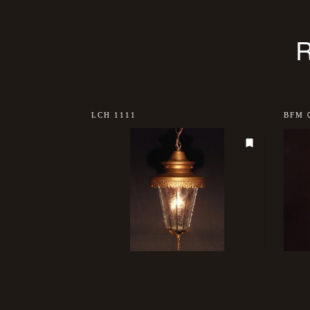
sold out
LCH 1111
BFM 