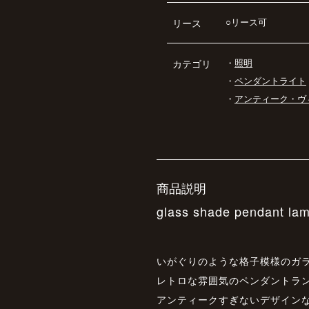
○リース可
リース
・
照明
カテゴリ
・
ペンダントライト
・
アンティーク・ヴ
商品説明
glass shade pendant la
いがぐりのような格子模様のガ
レトロな雰囲気のペンダントラ
アンティークすぎないデザイン