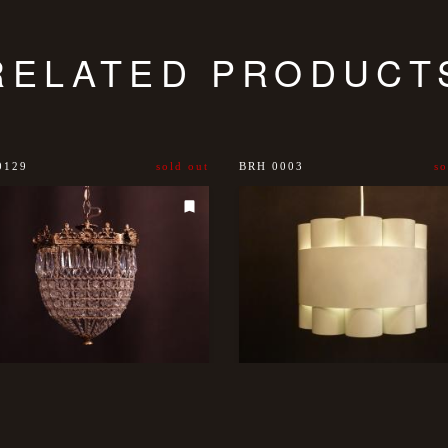
RELATED PRODUCT
0129
sold out
BRH 0003
so