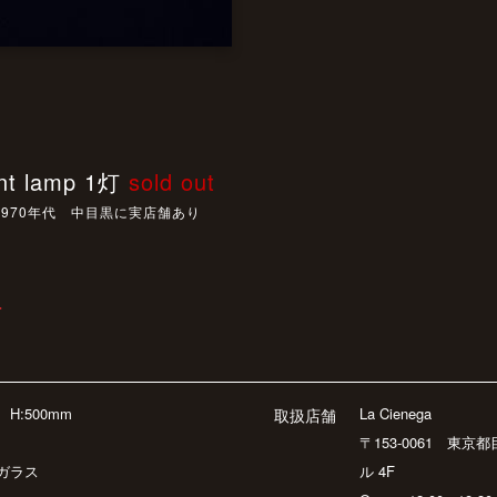
ant lamp 1灯
sold out
970年代 中目黒に実店舗あり
T
m
H:500mm
La Cienega
取扱店舗
〒153-0061 東京
ガラス
ル 4F