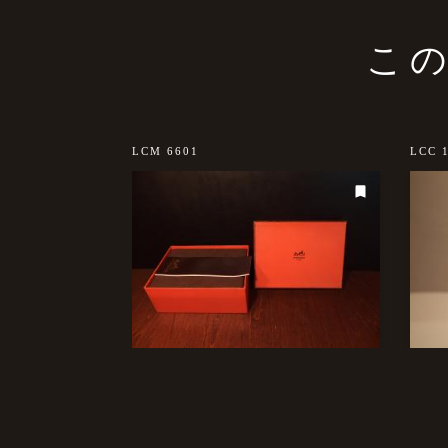
こ
LCM 6601
LCC 