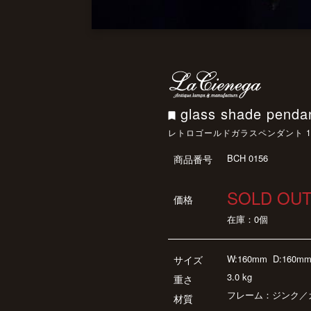
glass shade pend
レトロゴールドガラスペンダント 1
BCH 0156
商品番号
SOLD OU
価格
在庫：0個
W:160mm
D:160m
サイズ
3.0 kg
重さ
フレーム：ジンク／
材質