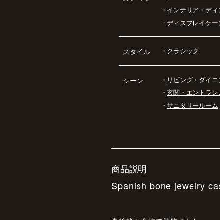
・
インテリア・ディ
・
ディスプレイケー
・
クラシック
スタイル
・
リビング・ダイニ
シーン
・
玄関・エントラン
・
サニタリールーム
商品説明
Spanish bone jewelry ca