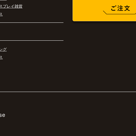
スプレイ雑貨
ス
ング
ス
se