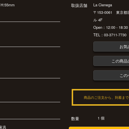
H:55mm
La Cienega
取扱店舗
〒153-0061 東京
ル 4F
Open：12:00 - 18:
TEL：03-3711-7730
お気
この商品
この
商品のご注文から、到着まで
1 個
数量
家具