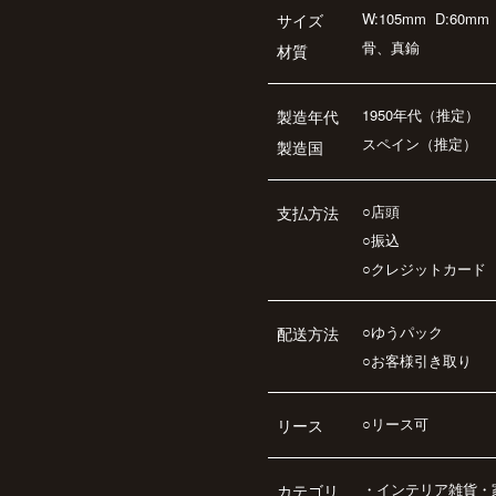
W:105mm
D:60mm
サイズ
骨、真鍮
材質
1950年代（推定）
製造年代
スペイン（推定）
製造国
○店頭
支払方法
○振込
○クレジットカード
○ゆうパック
配送方法
○お客様引き取り
○リース可
リース
・
インテリア雑貨・
カテゴリ