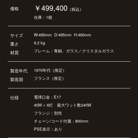
￥499,400
価格
（税込）
在庫：1個
W:495mm
D:495mm
H:490mm
サイズ
9.2 kg
重さ
フレーム：青銅、ガラス／クリスタルガラス
材質
1970年代（推定）
製造年代
フランス（推定）
製造国
電球口金：E17
仕様
40W × 6灯 最大ワット数240W
フランジ：別売
チェーン/コード付属：800mm
PSE表示：あり