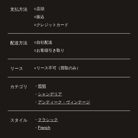
○店頭
支払方法
○振込
○クレジットカード
○自社配送
配送方法
○お客様引き取り
×リース不可（買取のみ）
リース
・
照明
カテゴリ
・
シャンデリア
・
アンティーク・ヴィンテージ
・
クラシック
スタイル
・
French