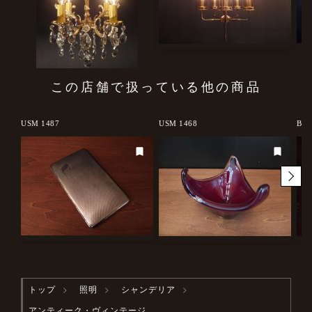
この店舗で扱っている他の商品
USM 1487
USM 1468
BRH
トップ
照明
シャンデリア
アンティーク・ヴィンテージ