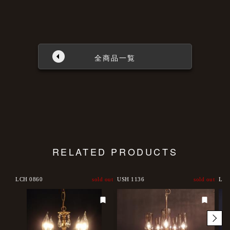
全商品一覧
RELATED PRODUCTS
LCH 0860
sold out
USH 1136
sold out
LCH