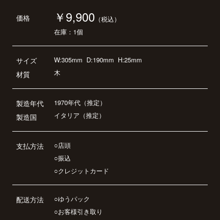
￥9,900
価格
（税込）
在庫：1個
W:305mm
D:190mm
H:25mm
サイズ
木
材質
1970年代（推定）
製造年代
イタリア（推定）
製造国
○店頭
支払方法
○振込
○クレジットカード
○ゆうパック
配送方法
○お客様引き取り