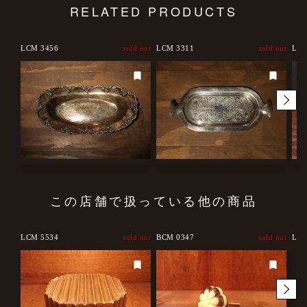
RELATED PRODUCTS
LCM 3456
sold out
LCM 3311
sold out
LCM
この店舗で扱っている他の商品
LCM 5534
sold out
BCM 0347
sold out
LCM