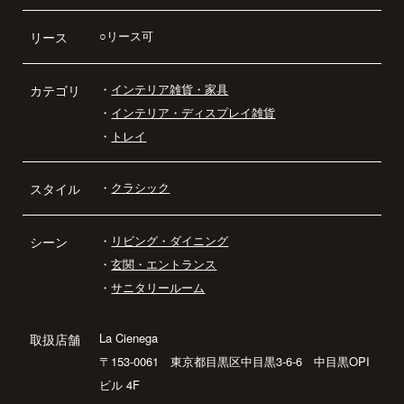
○リース可
リース
・
インテリア雑貨・家具
カテゴリ
・
インテリア・ディスプレイ雑貨
・
トレイ
・
クラシック
スタイル
・
リビング・ダイニング
シーン
・
玄関・エントランス
・
サニタリールーム
La Cienega
取扱店舗
〒153-0061 東京都目黒区中目黒3-6-6 中目黒OPI
ビル 4F