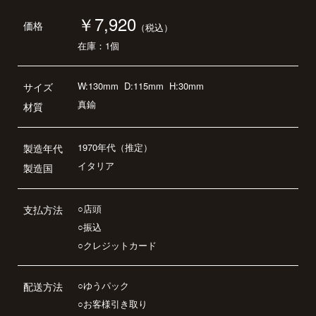
￥7,920
価格
（税込）
在庫：1個
W:130mm
D:115mm
H:30mm
サイズ
真鍮
材質
1970年代（推定）
製造年代
イタリア
製造国
○店頭
支払方法
○振込
○クレジットカード
○ゆうパック
配送方法
○お客様引き取り