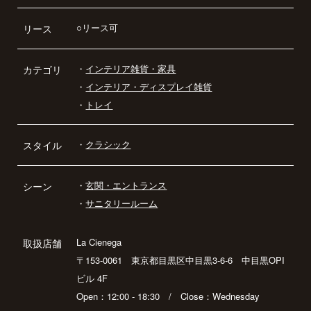
○リース可
リース
・
インテリア雑貨・家具
カテゴリ
・
インテリア・ディスプレイ雑貨
・
トレイ
・
クラシック
スタイル
・
玄関・エントランス
シーン
・
サニタリールーム
La Cienega
取扱店舗
〒153-0061 東京都目黒区中目黒3-6-6 中目黒OPI
ビル 4F
Open：12:00 - 18:30 / Close：Wednesday