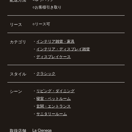
○お客様引き取り
○リース可
リース
・
インテリア雑貨・家具
カテゴリ
・
インテリア・ディスプレイ雑貨
・
ディスプレイケース
・
クラシック
スタイル
・
リビング・ダイニング
シーン
・
寝室・ベットルーム
・
玄関・エントランス
・
サニタリールーム
La Cienega
取扱店舗