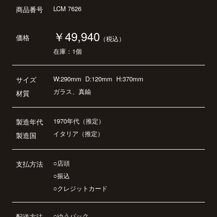
LCM 7626
商品番号
￥49,940
価格
（税込）
在庫：1個
W:290mm
D:120mm
H:370mm
サイズ
ガラス、真鍮
材質
1970年代（推定）
製造年代
イタリア（推定）
製造国
○店頭
支払方法
○振込
○クレジットカード
○ゆうパック
配送方法