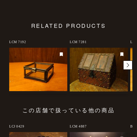
RELATED PRODUCTS
d out
LCM 7192
LCM 7281
LCM
この店舗で扱っている他の商品
LCJ 0429
LCM 4887
BCM