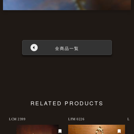
全商品一覧
RELATED PRODUCTS
d out
LCM 2399
LFM 0226
LFM