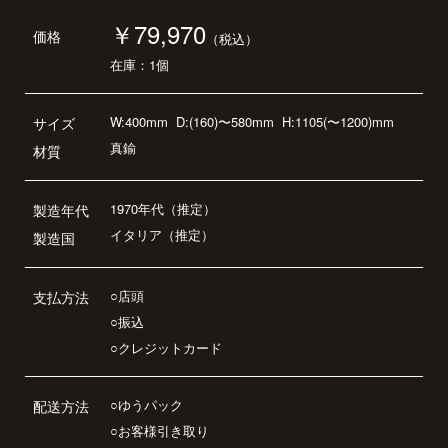
￥79,970
価格
（税込）
在庫：1個
W:400mm
D:(160)〜580mm
H:1105(〜1200)mm
サイズ
真鍮
材質
1970年代（推定）
製造年代
イタリア（推定）
製造国
○店頭
支払方法
○振込
○クレジットカード
○ゆうパック
配送方法
○お客様引き取り