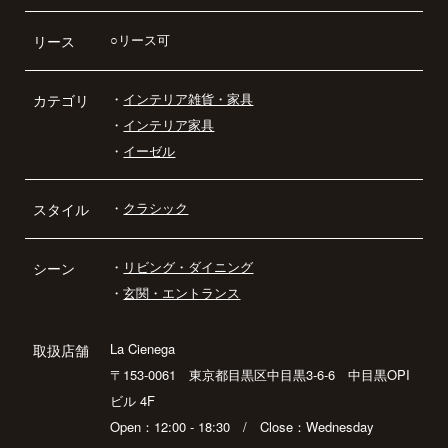
○リース可
リース
・
インテリア雑貨・家具
カテゴリ
・
インテリア家具
・
イーゼル
・
クラシック
スタイル
・
リビング・ダイニング
シーン
・
玄関・エントランス
La Cienega
取扱店舗
〒153-0061 東京都目黒区中目黒3-6-6 中目黒OPI
ビル 4F
Open：12:00 - 18:30 / Close：Wednesday