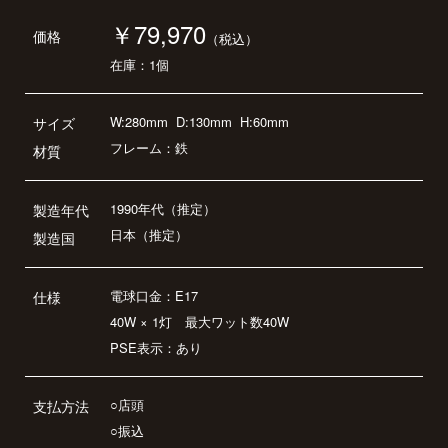
￥79,970
価格
（税込）
在庫：1個
W:280mm
D:130mm
H:60mm
サイズ
フレーム：鉄
材質
1990年代（推定）
製造年代
日本（推定）
製造国
電球口金：E17
仕様
40W × 1灯 最大ワット数40W
PSE表示：あり
○店頭
支払方法
○振込