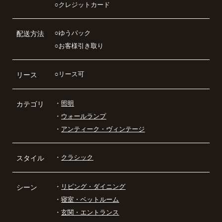
○クレジットカード
○ゆうパック
配送方法
○お客様引き取り
○リース可
リース
・
照明
カテゴリ
・
ウォールランプ
・
アンティーク・ヴィンテージ
・
クラシック
スタイル
・
リビング・ダイニング
シーン
・
寝室・ベットルーム
・
玄関・エントランス