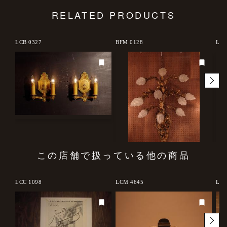
RELATED PRODUCTS
LCB 0327
BFM 0128
LCB
この店舗で扱っている他の商品
LCC 1098
LCM 4645
LCM