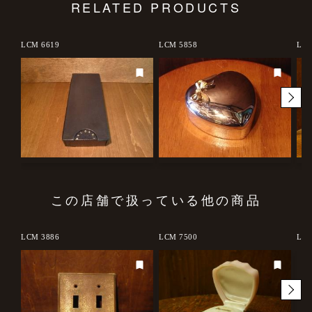
RELATED PRODUCTS
LCM 6619
LCM 5858
LCM
この店舗で扱っている他の商品
d out
LCM 3886
LCM 7500
LCM