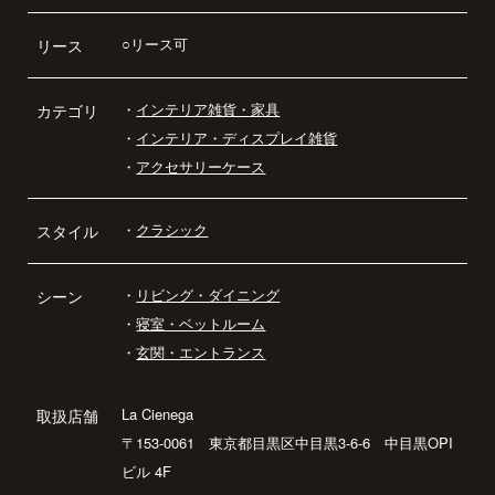
○リース可
リース
・
インテリア雑貨・家具
カテゴリ
・
インテリア・ディスプレイ雑貨
・
アクセサリーケース
・
クラシック
スタイル
・
リビング・ダイニング
シーン
・
寝室・ベットルーム
・
玄関・エントランス
La Cienega
取扱店舗
〒153-0061 東京都目黒区中目黒3-6-6 中目黒OPI
ビル 4F