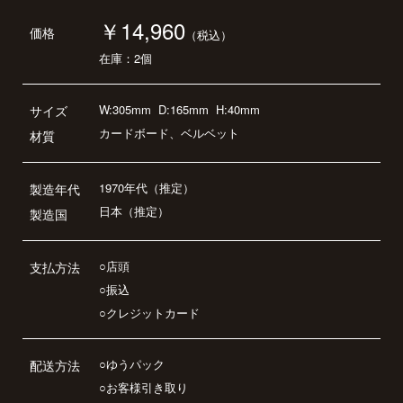
￥14,960
価格
（税込）
在庫：2個
W:305mm
D:165mm
H:40mm
サイズ
カードボード、ベルベット
材質
1970年代（推定）
製造年代
日本（推定）
製造国
○店頭
支払方法
○振込
○クレジットカード
○ゆうパック
配送方法
○お客様引き取り