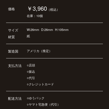
￥3,960
価格
（税込）
在庫：10個
W:26mm
D:26mm
H:105mm
サイズ
紙
材質
アメリカ（推定）
製造国
○店頭
支払方法
○振込
○代引
○クレジットカード
○ゆうパック
配送方法
○ヤマト宅急便（代引）