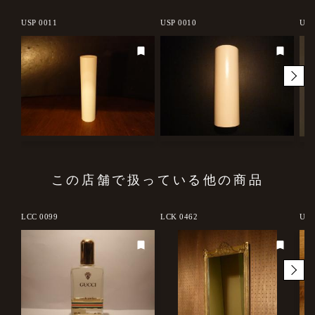
USP 0011
USP 0010
USP
この店舗で扱っている他の商品
LCC 0099
LCK 0462
US