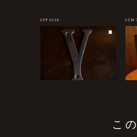
LFP 0226
LCM 
こ