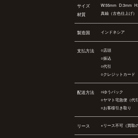
W:55mm
D:3mm
H
サイズ
真鍮（古色仕上げ）
材質
インドネシア
製造国
○店頭
支払方法
○振込
○代引
○クレジットカード
○ゆうパック
配送方法
○ヤマト宅急便（代
○お客様引き取り
×リース不可（買取
リース