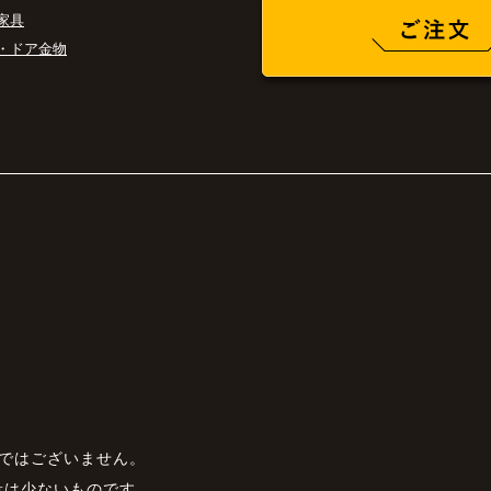
家具
・ドア金物
銅ではございません。
量は少ないものです。