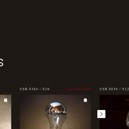
S
USB 0364 / E26
out of stock
USB 0030 / E1