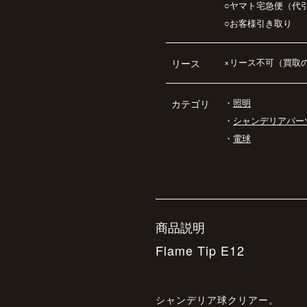
○ヤマト宅急便（代
○お客様引き取り
×リース不可（買取
リース
・
照明
カテゴリ
・
シャンデリアパー
・
電球
商品説明
Flame Tip E12
シャンデリア球クリアー。