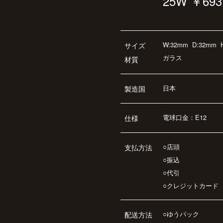
25W ￥693
W:32mm
D:32mm
サイズ
ガラス
材質
日本
製造国
電球口金：E12
仕様
○店頭
支払方法
○振込
○代引
○クレジットカード
○ゆうパック
配送方法