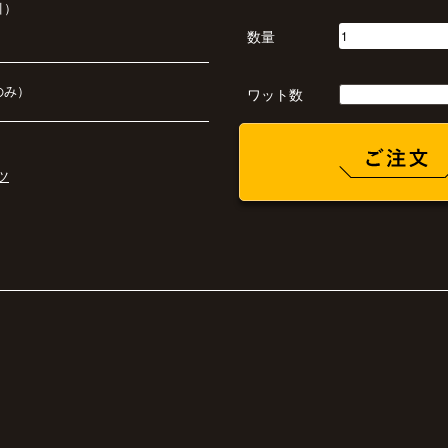
引）
数量
のみ）
ワット数
ツ