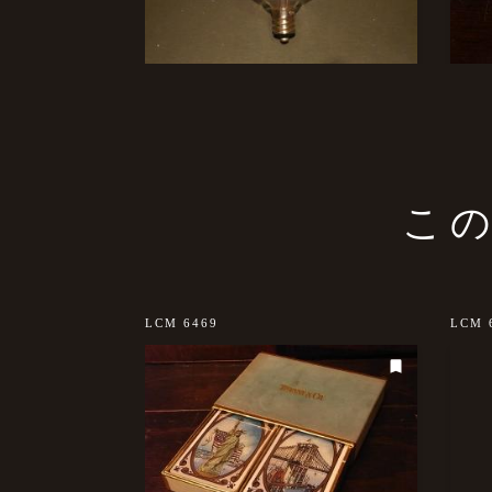
こ
sold out
LCM 6469
LCM 