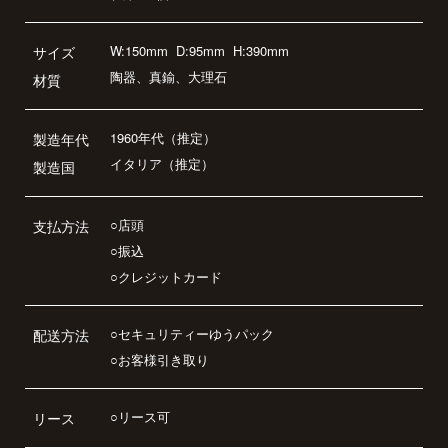
W:150mm
D:95mm
H:390mm
サイズ
陶器、真鍮、大理石
材質
1960年代（推定）
製造年代
イタリア（推定）
製造国
○店頭
支払方法
○振込
○クレジットカード
○セキュリティーゆうパック
配送方法
○お客様引き取り
○リース可
リース