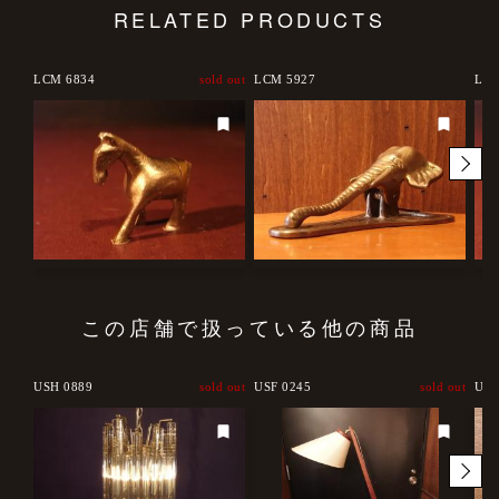
RELATED PRODUCTS
d out
LCM 6834
sold out
LCM 5927
LCM
この店舗で扱っている他の商品
d out
USH 0889
sold out
USF 0245
sold out
USH