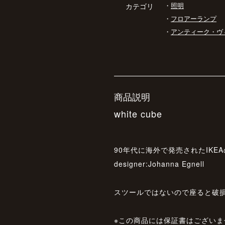
・
照明
カテゴリ
・
フロアーランプ
・
アンティーク・ヴ
商品説明
white cube
90年代に海外で発売されたIKE
designer:Johanna Egnell
スツールではないので座ると破
※この商品には保証書はございま