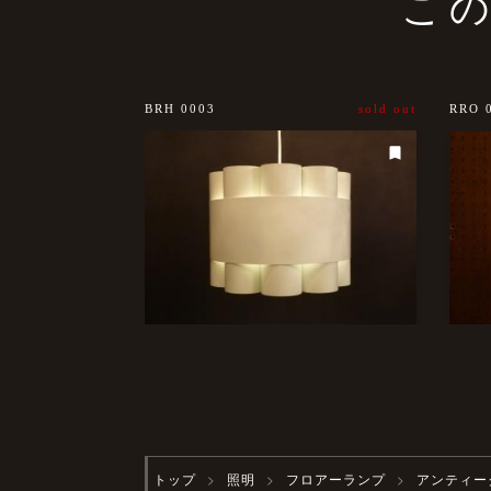
こ
BRH 0003
sold out
RRO 
トップ
照明
フロアーランプ
アンティー