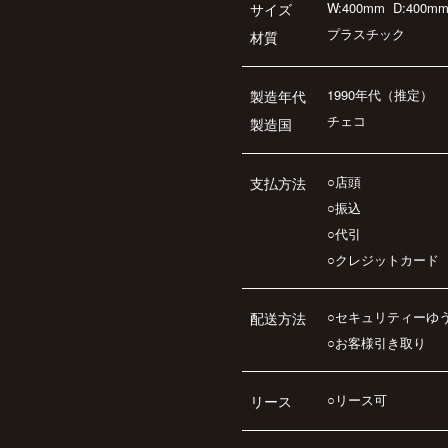
W:400mm
D:400m
サイズ
プラスチック
材質
1990年代（推定）
製造年代
チェコ
製造国
○店頭
支払方法
○振込
○代引
○クレジットカード
○セキュリティーゆ
配送方法
○お客様引き取り
○リース可
リース