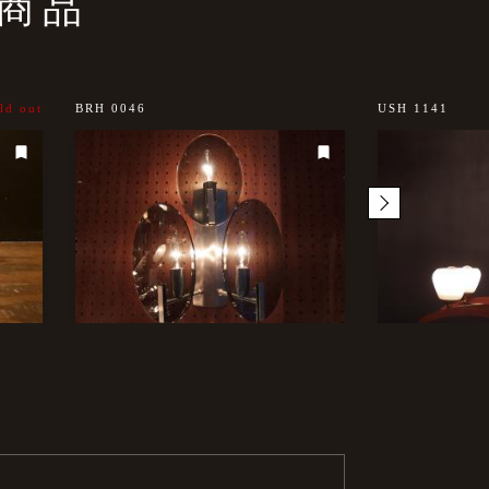
商品
ld out
BRH 0046
USH 1141