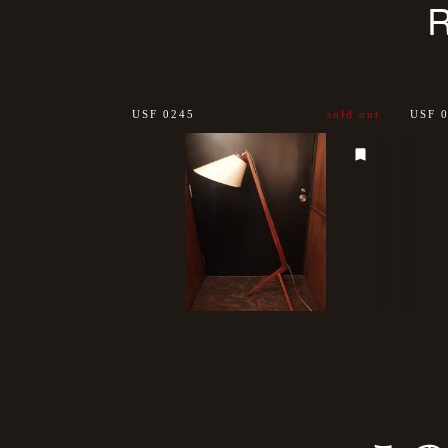
USF 0245
sold out
USF 