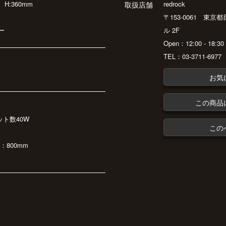
m
H:360mm
redrock
取扱店舗
〒153-0061 東京
ー
ル 2F
Open：12:00 - 18:
TEL：03-3711-6977
お気
この商品
ット数40W
この
：800mm