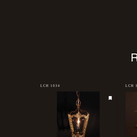
sold out
LCH 1034
LCH 