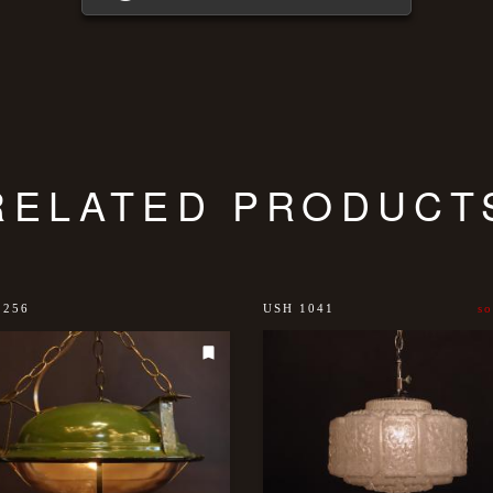
RELATED PRODUCT
1256
USH 1041
so