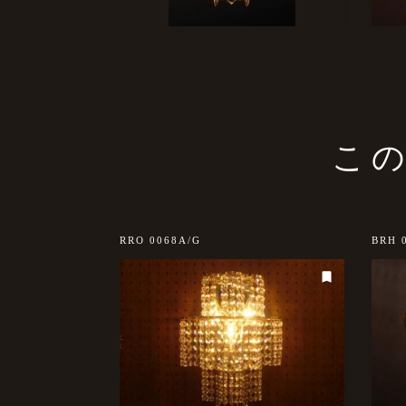
こ
RRO 0068A/G
BRH 