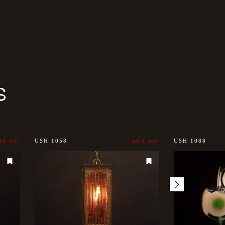
S
ld out
USH 1058
sold out
USH 1088