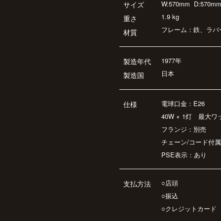
W:570mm
D:570m
サイズ
1.9 kg
重さ
フレーム：鉄、ラバ
材質
1977年
製造年代
日本
製造国
電球口金：E26
仕様
40W × 1灯 最大ワ
フランジ：別売
チェーン/コード付属
PSE表示：あり
○店頭
支払方法
○振込
○クレジットカード