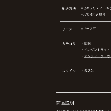
○セキュリティーゆ
配送方法
○お客様引き取り
○リース可
リース
・
照明
カテゴリ
・
ペンダントライト
・
アンティーク・ヴ
・
モダン
スタイル
商品説明