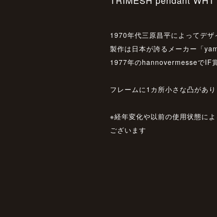
TRIMESH pendant WHT
1970年代三原昌平によってデ
製作は日本が誇るメーカー「yama
1977年のhannovermesseでI
フレームに1カ所小さな凸があ
※経年変化や以前の使用状態に
ございます