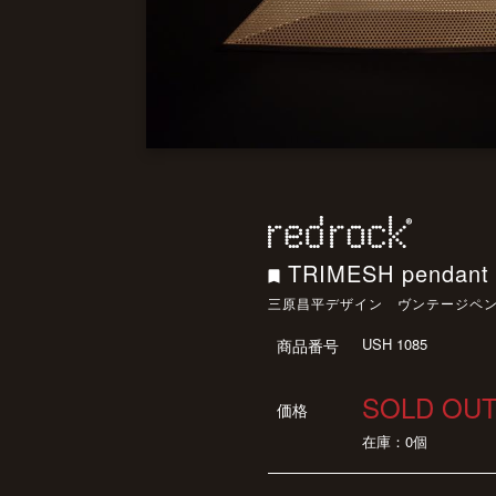
TRIMESH pendan
三原昌平デザイン ヴンテージペ
USH 1085
商品番号
SOLD OU
価格
在庫：0個