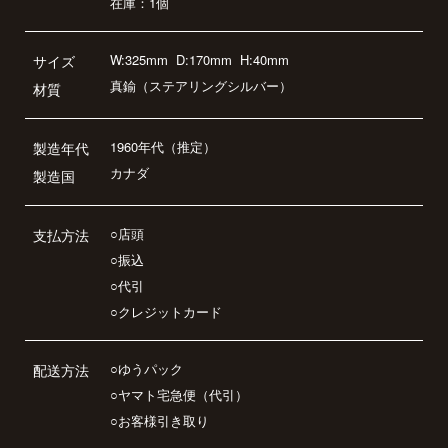
在庫：1個
W:325mm
D:170mm
H:40mm
サイズ
真鍮（ステアリングシルバー）
材質
1960年代（推定）
製造年代
カナダ
製造国
○店頭
支払方法
○振込
○代引
○クレジットカード
○ゆうパック
配送方法
○ヤマト宅急便（代引）
○お客様引き取り