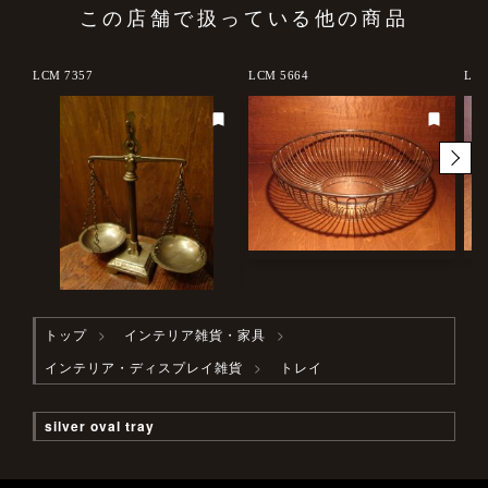
この店舗で扱っている他の商品
LCM 7357
LCM 5664
LCM
トップ
インテリア雑貨・家具
インテリア・ディスプレイ雑貨
トレイ
silver oval tray