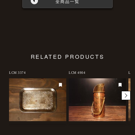
全商品一覧
RELATED PRODUCTS
LCM 3374
LCM 4904
LCM