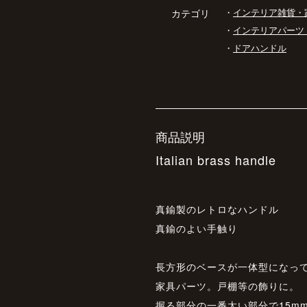
・
インテリア雑貨・
カテゴリ
・
インテリアパーツ
・
ドアハンドル
商品説明
Italian brass handle
真鍮製のレトロなハンドル
真鍮のよい手触り
長方形のベースが一体型になっ
家具パーツ。戸棚等の飾りに。
握る部分の一番太い部分で15m