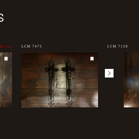
S
ld out
LCM 7475
LCM 7128