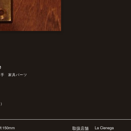
e
っ手 家具パーツ
込）
H:150mm
La Cienega
取扱店舗