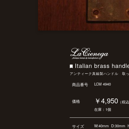
Italian brass handl
アンティーク真鍮製ハンドル 取
LCM 4940
商品番号
￥4,950
価格
（税
在庫：1個
W:40mm
D:30mm
サイズ