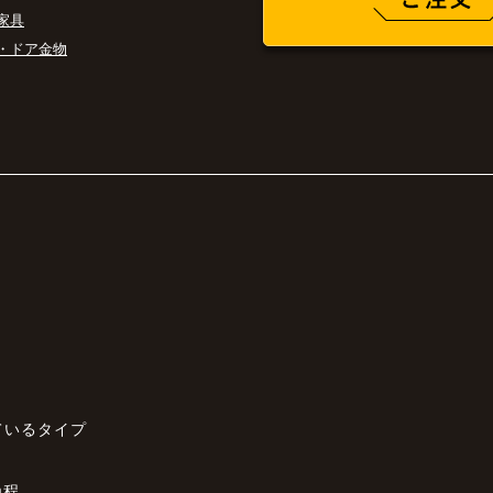
家具
・ドア金物
ているタイプ
m程