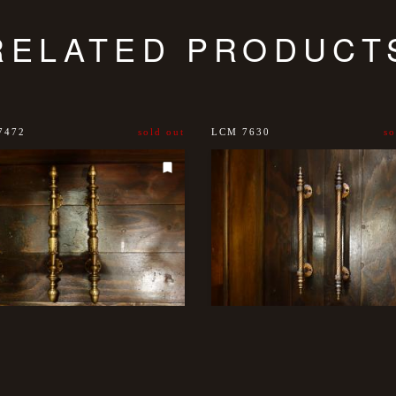
RELATED PRODUCT
7472
sold out
LCM 7630
so