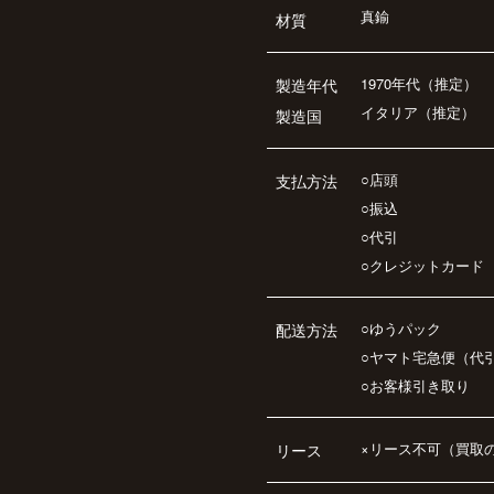
真鍮
材質
1970年代（推定）
製造年代
イタリア（推定）
製造国
○店頭
支払方法
○振込
○代引
○クレジットカード
○ゆうパック
配送方法
○ヤマト宅急便（代
○お客様引き取り
×リース不可（買取
リース