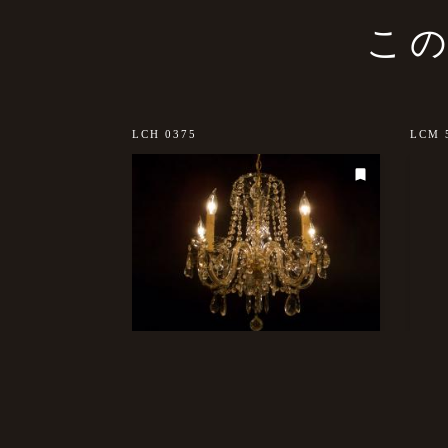
こ
LCH 0375
LCM 