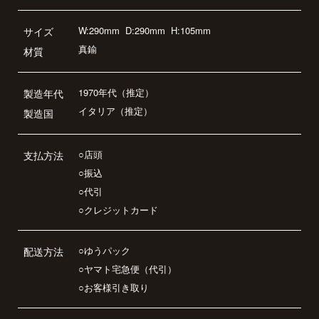
W:290mm
D:290mm
H:105mm
サイズ
真鍮
材質
1970年代（推定）
製造年代
イタリア（推定）
製造国
○店頭
支払方法
○振込
○代引
○クレジットカード
○ゆうパック
配送方法
○ヤマト宅急便（代引）
○お客様引き取り