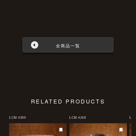
全商品一覧
RELATED PRODUCTS
LCM 4389
LCM 4268
LCM