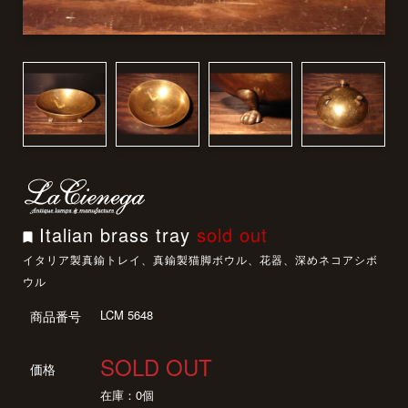
Italian brass tray
sold out
イタリア製真鍮トレイ、真鍮製猫脚ボウル、花器、深めネコアシボ
ウル
LCM 5648
商品番号
SOLD OUT
価格
在庫：0個