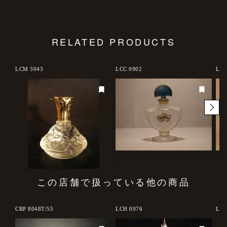
RELATED PRODUCTS
LCM 3043
LCC 0902
LCM
この店舗で扱っている他の商品
d out
CRP 8048T/55
LCH 0976
LCJ