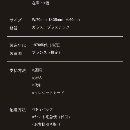
在庫：1個
W:70mm
D:35mm
H:60mm
サイズ
ガラス、プラスチック
材質
1970年代（推定）
製造年代
フランス（推定）
製造国
○店頭
支払方法
○振込
○代引
○クレジットカード
○ゆうパック
配送方法
○ヤマト宅急便（代引）
○お客様引き取り