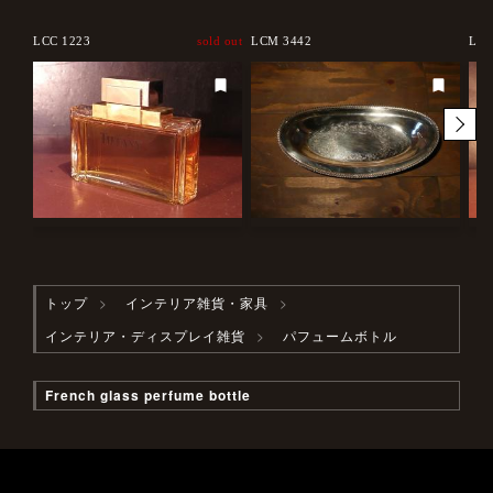
LCC 1223
sold out
LCM 3442
LCC
トップ
インテリア雑貨・家具
インテリア・ディスプレイ雑貨
パフュームボトル
French glass perfume bottle