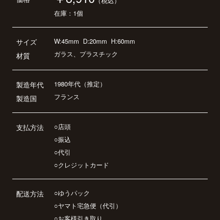
（税込）
在庫：1個
W:45mm
D:20mm
H:60mm
サイズ
ガラス、プラスチック
材質
1980年代（推定）
製造年代
フランス
製造国
○店頭
支払方法
○振込
○代引
○クレジットカード
○ゆうパック
配送方法
○ヤマト宅急便（代引）
○お客様引き取り