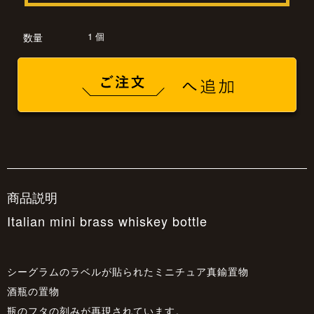
1 個
数量
商品説明
Italian mini brass whiskey bottle
シーグラムのラベルが貼られたミニチュア真鍮置物
酒瓶の置物
瓶のフタの刻みが再現されています。