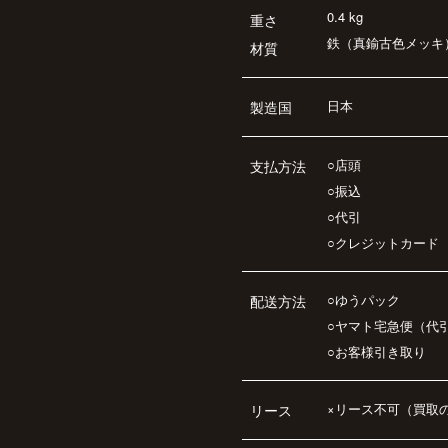
0.4 kg
重さ
鉄（真鍮古色メッキ
材質
日本
製造国
○店頭
支払方法
○振込
○代引
○クレジットカード
○ゆうパック
配送方法
○ヤマト宅急便（代
○お客様引き取り
×リース不可（買取
リース