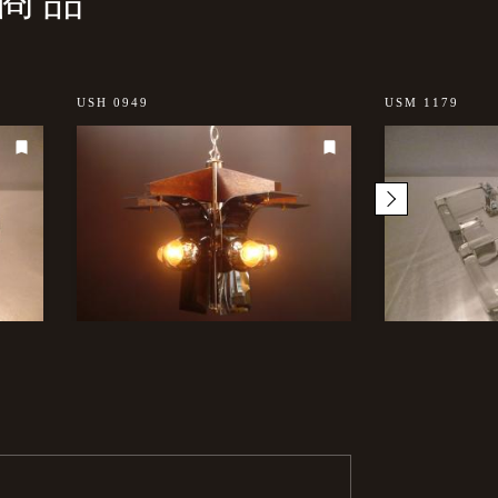
USH 0949
USM 1179