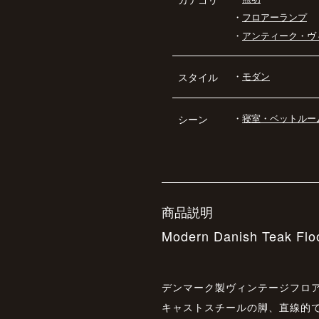
・
フロアーランプ
・
アンティーク・ヴ
・
モダン
スタイル
・
寝室・ベットルー
シーン
商品説明
Modern Danish Teak Fl
デンマーク製ヴィンテージフロ
キャストスチールの脚、直線的