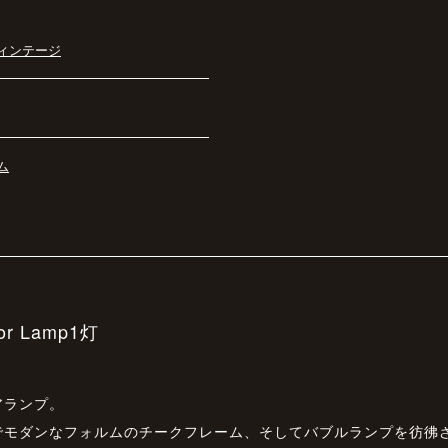
ィンテージ
ム
oor Lamp1灯
アランプ。
でモダンなフォルムのチークフレーム、そしてバブルランプを彷彿