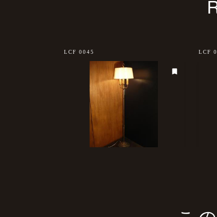
sold out
LCF 0045
LCF 
こ