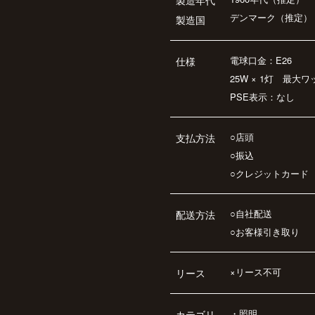
製造年代
デンマーク（推定）
製造国
電球口金：E26
仕様
25W × 1灯 最大ワ
PSE表示：なし
○店頭
支払方法
○振込
○クレジットカード
○自社配送
配送方法
○お客様引き取り
×リース不可
リース
・
照明
カテゴリ