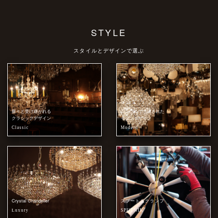
STYLE
スタイルとデザインで選ぶ
脈々と受け継がれる
シンプルで洗練された
クラシックデザイン
モダンデザイン
Classic
Modern
Crystal Chandelier
スプートニクランプ
Luxury
SPUTNIK