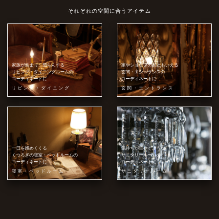
それぞれの空間に合うアイテム
家族が集まり、団らんする
家やショップの顔ともいえる
リビング・ダイニングルームの
玄関・エントランスの
コーディネートに
コーディネートに
リビング・ダイニング
玄関・エントランス
一日を締めくくる
気持ちが華やぐような
くつろぎの寝室・ベットルームの
サニタリールームの
コーディネートに
コーディネートに
寝室・ベッドルーム
サニタリールーム