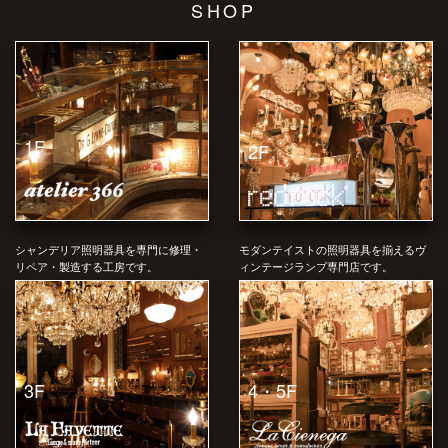
SHOP
1F
2F
シャンデリア照明器具を専門に修理・
モダンテイストの照明器具を揃えるヴ
リペア・製造する工房です。
ィンテージランプ専門店です。
4・5F
3F