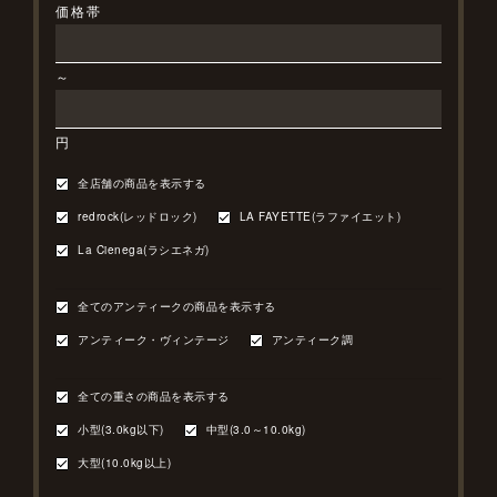
価格帯
～
円
全店舗の商品を表示する
redrock(レッドロック)
LA FAYETTE(ラファイエット)
La Cienega(ラシエネガ)
全てのアンティークの商品を表示する
アンティーク・ヴィンテージ
アンティーク調
全ての重さの商品を表示する
小型(3.0kg以下)
中型(3.0～10.0kg)
大型(10.0kg以上)