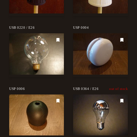
USB 0220 / E26
USP 0004
USP 0006
USB 0364 / E26
out of stock