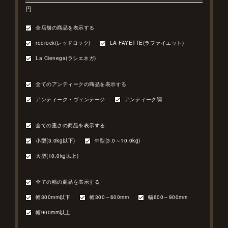
円
全店舗の商品を表示する
redrock(レッドロック)
LA FAYETTE(ラファイエット)
La Cienega(ラシエネガ)
全てのアンティークの商品を表示する
アンティーク・ヴィンテージ
アンティーク調
全ての重さの商品を表示する
小型(3.0kg以下)
中型(3.0～10.0kg)
大型(10.0kg以上)
全ての幅の商品を表示する
幅300mm以下
幅300～600mm
幅600～900mm
幅900mm以上