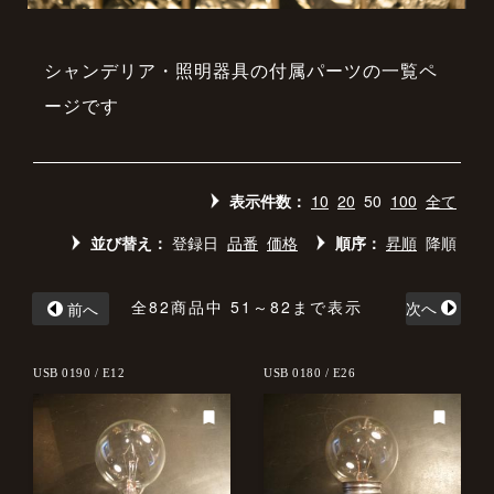
シャンデリア・照明器具の付属パーツの一覧ペ
ージです
表示件数：
10
20
50
100
全て
並び替え：
登録日
品番
価格
順序：
昇順
降順
全82商品中 51～82まで表示
次へ
前へ
USB 0190 / E12
USB 0180 / E26