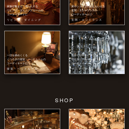
家族が集まり、団らんする
家やショップの顔ともいえる
リビング・ダイニングルームの
玄関・エントランスの
コーディネートに
コーディネートに
リビング・ダイニング
玄関・エントランス
一日を締めくくる
気持ちが華やぐような
くつろぎの寝室・ベットルームの
サニタリールームの
コーディネートに
コーディネートに
寝室・ベッドルーム
サニタリールーム
SHOP