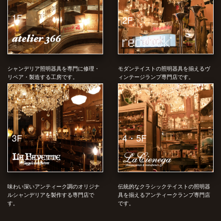
1F
2F
シャンデリア照明器具を専門に修理・
モダンテイストの照明器具を揃えるヴ
リペア・製造する工房です。
ィンテージランプ専門店です。
4・5F
3F
味わい深いアンティーク調のオリジナ
伝統的なクラシックテイストの照明器
ルシャンデリアを製作する専門店で
具を揃えるアンティークランプ専門店
す。
です。