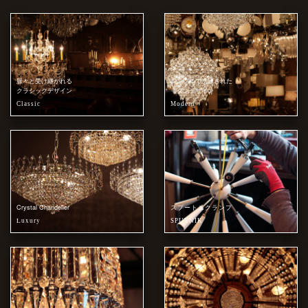
脈々と受け継がれる
シンプルで洗練された
クラシックデザイン
モダンデザイン
Classic
Modern
Crystal Chandelier
スプートニクランプ
Luxury
SPUTNIK