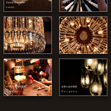
Crystal Chandelier
スプートニクランプ
Luxury
SPUTNIK
フレンチスタイル
エンパイアスタイル
French
Empire
オリジナル照明器具
世界の名作照明
Original
Designers