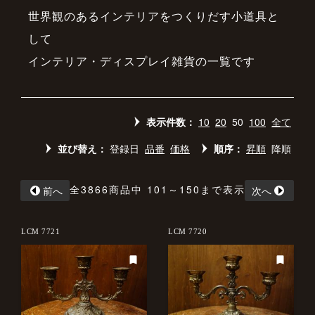
世界観のあるインテリアをつくりだす小道具と
して
インテリア・ディスプレイ雑貨の一覧です
表示件数：
10
20
50
100
全て
並び替え：
登録日
品番
価格
順序：
昇順
降順
全3866商品中 101～150まで表示
前へ
次へ
LCM 7721
LCM 7720