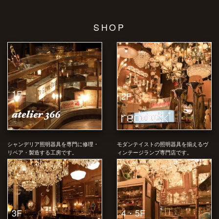
SHOP
1F
2F
シャンデリア照明器具を専門に修理・
モダンテイストの照明器具を揃えるヴ
リペア・製造する工房です。
ィンテージランプ専門店です。
4・5F
3F