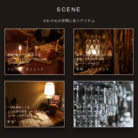
SCENE
それぞれの空間に合うアイテム
家族が集まり、団らんする
家やショップの顔ともいえる
リビング・ダイニングルームの
玄関・エントランスの
コーディネートに
コーディネートに
リビング・ダイニング
玄関・エントランス
一日を締めくくる
気持ちが華やぐような
くつろぎの寝室・ベットルームの
サニタリールームの
コーディネートに
コーディネートに
寝室・ベッドルーム
サニタリールーム