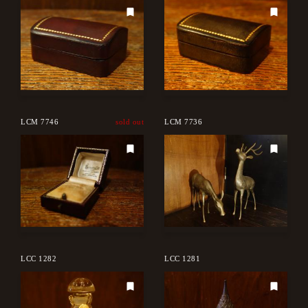
LCM 7746
sold out
LCM 7736
LCC 1282
LCC 1281