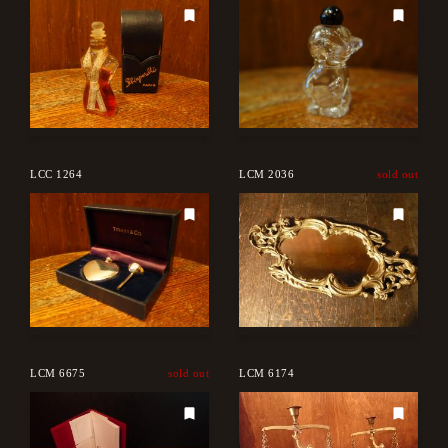
LCC 1264
LCM 2036
sold out
LCM 6675
sold out
LCM 6174