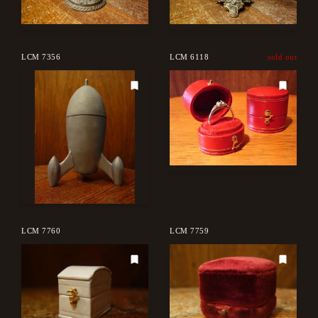
LCM 7356
LCM 6118
sold out
LCM 7760
LCM 7759