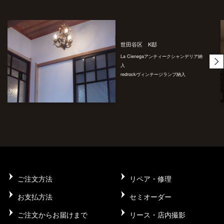
世田谷区 K邸
La Cienegaアンティークシャンデリア納
入
redrockヴィンテージランプ納入
ご注文方法
リペア・修理
お支払方法
セミオーダー
ご注文からお届けまで
リース・店内撮影