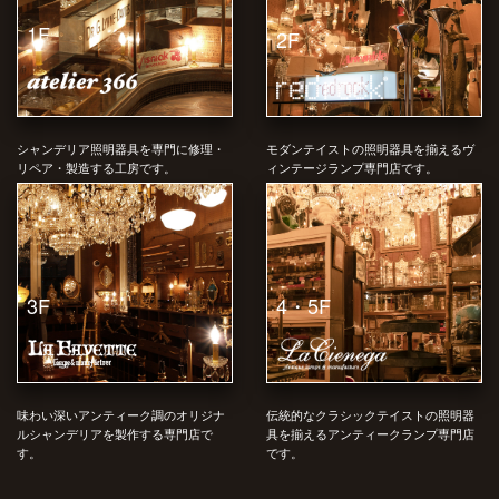
1F
2F
シャンデリア照明器具を専門に修理・
モダンテイストの照明器具を揃えるヴ
リペア・製造する工房です。
ィンテージランプ専門店です。
4・5F
3F
味わい深いアンティーク調のオリジナ
伝統的なクラシックテイストの照明器
ルシャンデリアを製作する専門店で
具を揃えるアンティークランプ専門店
す。
です。