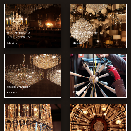
脈々と受け継がれる
シンプルで洗練された
クラシックデザイン
モダンデザイン
Classic
Modern
Crystal Chandelier
スプートニクランプ
Luxury
SPUTNIK