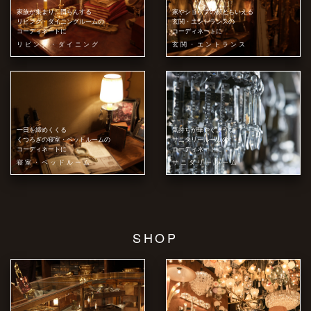
家族が集まり、団らんする
家やショップの顔ともいえる
リビング・ダイニングルームの
玄関・エントランスの
コーディネートに
コーディネートに
リビング・ダイニング
玄関・エントランス
一日を締めくくる
気持ちが華やぐような
くつろぎの寝室・ベットルームの
サニタリールームの
コーディネートに
コーディネートに
寝室・ベッドルーム
サニタリールーム
SHOP